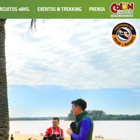
IRCUITOS
48HS.
EVENTOS
MÁS
TREKKING
PRENSA