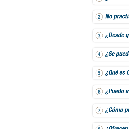
No pract
¿Desde q
¿Se pued
¿Qué es 
¿Puedo ir
¿Cómo pu
¿Ofrecen